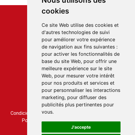
Nous utilisons des
cookies
Ce site Web utilise des cookies et
d'autres technologies de suivi
pour améliorer votre expérience
Service client
de navigation aux fins suivantes :
22 rue du Gabian
pour activer les fonctionnalités de
98000 MONACO
base du site Web
,
pour offrir une
T.
+377 97 70 22 22
meilleure expérience sur le site
Web
,
pour mesurer votre intérêt
pour nos produits et services et
Accès rapides
pour personnaliser les interactions
Póngase en contacto con nosotros
marketing
,
pour diffuser des
Condiciones generales de venta
publicités plus pertinentes pour
Condiciones generales de utilización
vous
.
Condiciones generales de venta del servicio CLICBUS
Política de privacidad del servicio CLICBUS
J'accepte