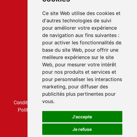
Ce site Web utilise des cookies et
d'autres technologies de suivi
pour améliorer votre expérience
Service client
de navigation aux fins suivantes :
22 rue du Gabian
pour activer les fonctionnalités de
98000 MONACO
base du site Web
,
pour offrir une
T.
+377 97 70 22 22
meilleure expérience sur le site
Web
,
pour mesurer votre intérêt
pour nos produits et services et
Accès rapides
pour personnaliser les interactions
Nous contacter
marketing
,
pour diffuser des
Conditions générales de vente
publicités plus pertinentes pour
Condition générale d'utilisation
vous
.
Conditions générales de vente du service CLICBUS
Politique de confidentialité du service CLICBUS
J'accepte
Je refuse