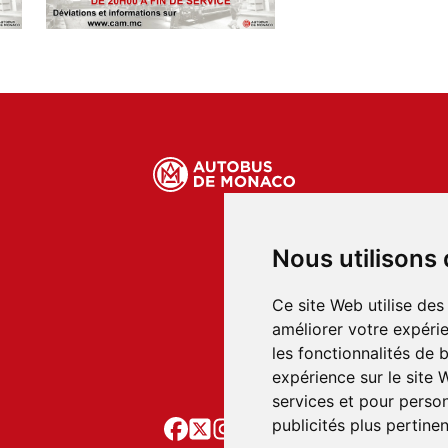
Nous utilisons
Condition
Condition 
Ce site Web utilise des
Conditions générales
améliorer votre expérie
les fonctionnalités de 
Politique de confidentiali
expérience sur le site
services et pour person
publicités plus pertine