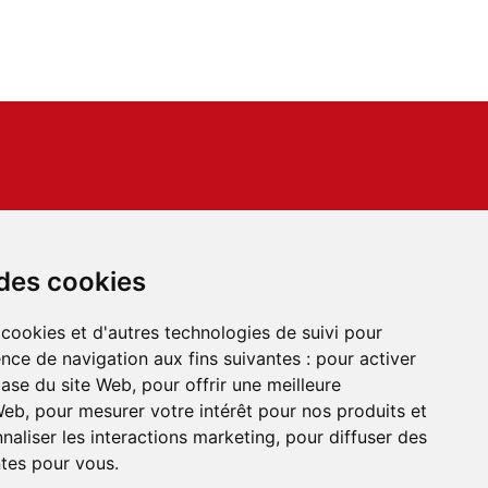
Accès rapides
Nous contacter
 des cookies
s générales de vente
générale d'utilisation
 cookies et d'autres technologies de suivi pour
 de vente du service
nce de navigation aux fins suivantes :
pour activer
CLICBUS
base du site Web
,
pour offrir une meilleure
té du service CLICBUS
 Web
,
pour mesurer votre intérêt pour nos produits et
naliser les interactions marketing
,
pour diffuser des
ntes pour vous
.