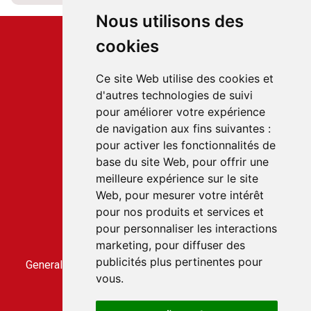
Nous utilisons des
cookies
Ce site Web utilise des cookies et
d'autres technologies de suivi
Service client
pour améliorer votre expérience
22 rue du Gabian
de navigation aux fins suivantes :
98000 MONACO
pour activer les fonctionnalités de
T.
+377 97 70 22 22
base du site Web
,
pour offrir une
meilleure expérience sur le site
Web
,
pour mesurer votre intérêt
Accès rapides
pour nos produits et services et
Contact us
pour personnaliser les interactions
Terms and conditions of sale
marketing
,
pour diffuser des
General conditions of use
publicités plus pertinentes pour
General terms and conditions of sale for the CLICBUS
vous
.
service
CLICBUS privacy policy