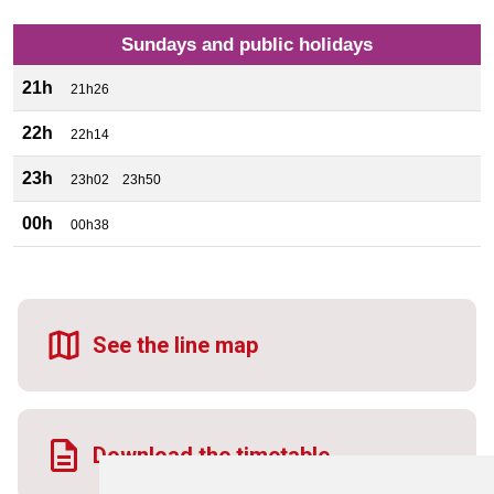
Sundays and public holidays
21h
21h26
22h
22h14
23h
23h02
23h50
00h
00h38
See the line map
Download the timetable