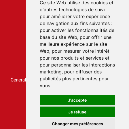
Ce site Web utilise des cookies et
d'autres technologies de suivi
Service client
pour améliorer votre expérience
22 rue du Gabian
de navigation aux fins suivantes :
98000 MONACO
pour activer les fonctionnalités de
T.
+377 97 70 22 22
base du site Web
,
pour offrir une
meilleure expérience sur le site
Web
,
pour mesurer votre intérêt
Accès rapides
pour nos produits et services et
Contact us
pour personnaliser les interactions
Terms and conditions of sale
marketing
,
pour diffuser des
General conditions of use
publicités plus pertinentes pour
General terms and conditions of sale for the CLICBUS
vous
.
service
CLICBUS privacy policy
J'accepte
Je refuse
Design &amp; production by
Media & Events
Changer mes préférences