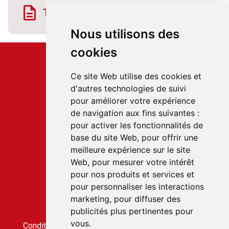
Télécharger la fiche horaire
Nous utilisons des
cookies
Ce site Web utilise des cookies et
d'autres technologies de suivi
pour améliorer votre expérience
Service client
de navigation aux fins suivantes :
22 rue du Gabian
pour activer les fonctionnalités de
98000 MONACO
base du site Web
,
pour offrir une
T.
+377 97 70 22 22
meilleure expérience sur le site
Web
,
pour mesurer votre intérêt
pour nos produits et services et
Accès rapides
pour personnaliser les interactions
Nous contacter
marketing
,
pour diffuser des
Conditions générales de vente
publicités plus pertinentes pour
Condition générale d'utilisation
vous
.
Conditions générales de vente du service CLICBUS