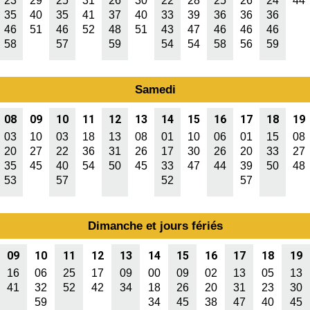
23
29
25
31
26
30
22
28
25
26
24
44
35
40
35
41
37
40
33
39
36
36
36
46
51
46
52
48
51
43
47
46
46
46
58
57
59
54
54
58
56
59
Samedi
08
09
10
11
12
13
14
15
16
17
18
19
03
10
03
18
13
08
01
10
06
01
15
08
20
27
22
36
31
26
17
30
26
20
33
27
35
45
40
54
50
45
33
47
44
39
50
48
53
57
52
57
Dimanche et jours fériés
09
10
11
12
13
14
15
16
17
18
19
16
06
25
17
09
00
09
02
13
05
13
41
32
52
42
34
18
26
20
31
23
30
59
34
45
38
47
40
45