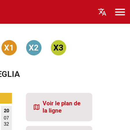
X1
X2
X3
EGLIA
Voir le plan de
la ligne
20
07
32