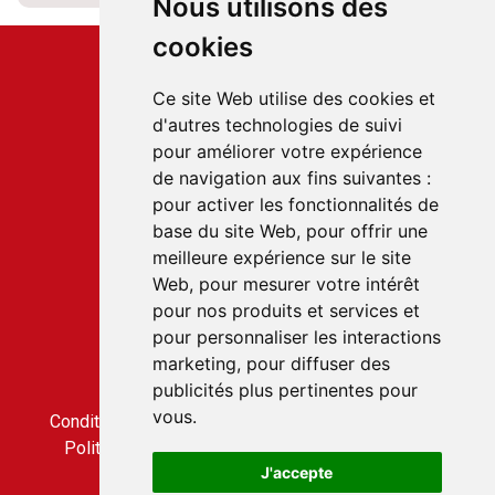
Nous utilisons des
cookies
Ce site Web utilise des cookies et
d'autres technologies de suivi
pour améliorer votre expérience
Service client
de navigation aux fins suivantes :
22 rue du Gabian
pour activer les fonctionnalités de
98000 MONACO
base du site Web
,
pour offrir une
T.
+377 97 70 22 22
meilleure expérience sur le site
Web
,
pour mesurer votre intérêt
pour nos produits et services et
Accès rapides
pour personnaliser les interactions
Nous contacter
marketing
,
pour diffuser des
Conditions générales de vente
publicités plus pertinentes pour
Condition générale d'utilisation
vous
.
Conditions générales de vente du service CLICBUS
Politique de confidentialité du service CLICBUS
J'accepte