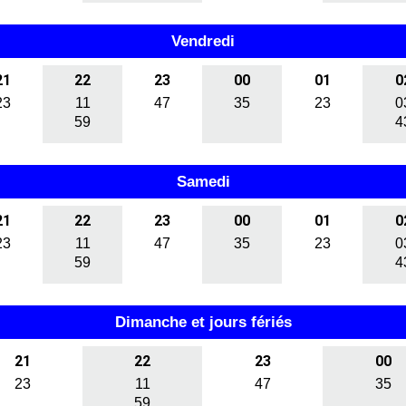
Vendredi
21
22
23
00
01
0
23
11
47
35
23
0
59
4
Samedi
21
22
23
00
01
0
23
11
47
35
23
0
59
4
Dimanche et jours fériés
21
22
23
00
23
11
47
35
59