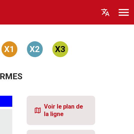
X1
X2
X3
ARMES
Voir le plan de
la ligne