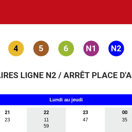
4
5
6
N1
N2
IRES LIGNE N2 / ARRÊT PLACE D'
Lundi au jeudi
21
22
23
00
23
11
47
35
59