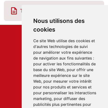
Télécharger la fiche horaire
Nous utilisons des
cookies
Ce site Web utilise des cookies et
d'autres technologies de suivi
pour améliorer votre expérience
Service client
de navigation aux fins suivantes :
22 rue du Gabian
pour activer les fonctionnalités de
98000 MONACO
base du site Web
,
pour offrir une
T.
+377 97 70 22 22
meilleure expérience sur le site
Web
,
pour mesurer votre intérêt
pour nos produits et services et
Accès rapides
pour personnaliser les interactions
Nous contacter
marketing
,
pour diffuser des
Conditions générales de vente
publicités plus pertinentes pour
Condition générale d'utilisation