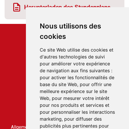
Herunterladen des Stundenplans
Nous utilisons des
cookies
Ce site Web utilise des cookies et
d'autres technologies de suivi
Service client
pour améliorer votre expérience
22 rue du Gabian
de navigation aux fins suivantes :
98000 MONACO
pour activer les fonctionnalités de
T.
+377 97 70 22 22
base du site Web
,
pour offrir une
meilleure expérience sur le site
Web
,
pour mesurer votre intérêt
Accès rapides
pour nos produits et services et
Kontaktieren Sie uns
pour personnaliser les interactions
Allgemeine Geschäftsbedingungen
marketing
,
pour diffuser des
Allgemeine Nutzungsbedingung
publicités plus pertinentes pour
Allgemeine Geschäftsbedingungen für den CLICBUS-