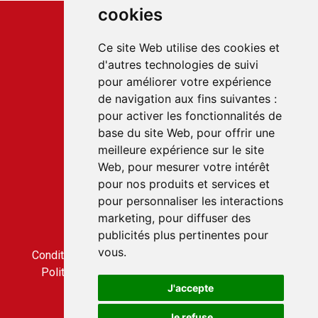
cookies
Ce site Web utilise des cookies et
d'autres technologies de suivi
pour améliorer votre expérience
Service client
de navigation aux fins suivantes :
22 rue du Gabian
pour activer les fonctionnalités de
98000 MONACO
base du site Web
,
pour offrir une
T.
+377 97 70 22 22
meilleure expérience sur le site
Web
,
pour mesurer votre intérêt
pour nos produits et services et
Accès rapides
pour personnaliser les interactions
Nous contacter
marketing
,
pour diffuser des
Conditions générales de vente
publicités plus pertinentes pour
Condition générale d'utilisation
vous
.
Conditions générales de vente du service CLICBUS
Politique de confidentialité du service CLICBUS
J'accepte
Je refuse