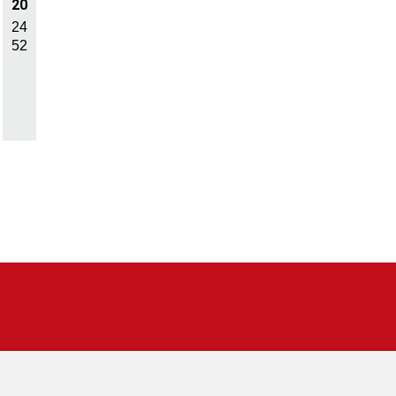
20
24
52
Accès rapides