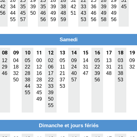
32
26
25
29
23
28
28
32
22
25
28
29
31
42
34
35
39
35
39
38
42
33
36
39
39
45
56
44
45
50
46
49
48
51
43
46
49
49
55
57
56
59
59
53
56
58
56
Samedi
08
09
10
11
12
13
14
15
16
17
18
19
12
04
05
00
02
05
09
14
05
13
03
09
29
18
22
12
06
11
24
31
22
31
21
32
46
32
28
16
17
21
40
47
39
48
38
50
38
28
22
37
57
56
53
44
32
33
53
55
45
39
49
50
55
Dimanche et jours fériés