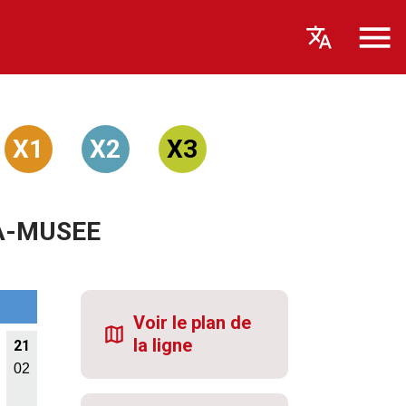
X1
X2
X3
MA-MUSEE
Voir le plan de
la ligne
21
02