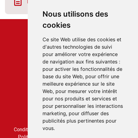
Télécharger la fiche horaire
Nous utilisons des
cookies
Ce site Web utilise des cookies et
d'autres technologies de suivi
pour améliorer votre expérience
Service client
de navigation aux fins suivantes :
22 rue du Gabian
pour activer les fonctionnalités de
98000 MONACO
base du site Web
,
pour offrir une
T.
+377 97 70 22 22
meilleure expérience sur le site
Web
,
pour mesurer votre intérêt
pour nos produits et services et
Accès rapides
pour personnaliser les interactions
Nous contacter
marketing
,
pour diffuser des
Conditions générales de vente
publicités plus pertinentes pour
Condition générale d'utilisation
vous
.
Conditions générales de vente du service CLICBUS
Politique de confidentialité du service CLICBUS