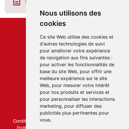
Télécharger la fiche horaire
Nous utilisons des
cookies
Ce site Web utilise des cookies et
d'autres technologies de suivi
pour améliorer votre expérience
Service client
de navigation aux fins suivantes :
22 rue du Gabian
pour activer les fonctionnalités de
98000 MONACO
base du site Web
,
pour offrir une
T.
+377 97 70 22 22
meilleure expérience sur le site
Web
,
pour mesurer votre intérêt
pour nos produits et services et
Accès rapides
pour personnaliser les interactions
Nous contacter
marketing
,
pour diffuser des
Conditions générales de vente
publicités plus pertinentes pour
Condition générale d'utilisation
vous
.
Conditions générales de vente du service CLICBUS
Politique de confidentialité du service CLICBUS